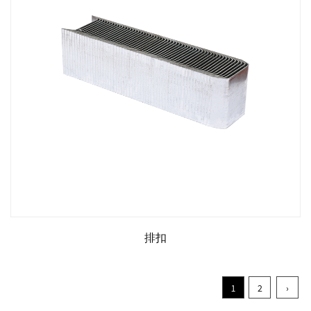
排扣
1
2
›