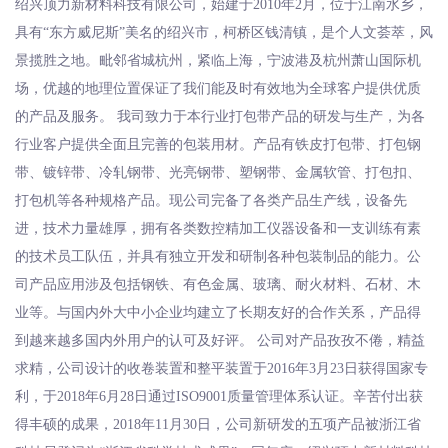
绍兴顶力新材料科技有限公司，始建于2010年2月，位于江南水乡，
具有“东方威尼斯”美名的绍兴市，柯桥区钱清镇，是个人文荟萃，风
景揽胜之地。毗邻省城杭州，紧临上海，宁波港及杭州萧山国际机
场，优越的地理位置保证了我们能及时有效地为全球客户提供优质
的产品及服务。 我司致力于本行业打包带产品的研发与生产，为各
行业客户提供全面且完善的包装用材。产品有铁皮打包带、打包钢
带、镀锌带、冷轧钢带、光亮钢带、塑钢带、金属软管、打包扣、
打包机等各种规格产品。现公司完备了各类产品生产线，设备先
进，技术力量雄厚，拥有各类数控精加工仪器设备和一支训练有素
的技术员工队伍，并具有独立开发和研制各种包装制品的能力。公
司产品应用涉及包括钢铁、有色金属、玻璃、耐火材料、石材、木
业等。与国内外大中小企业均建立了长期友好的合作关系，产品得
到越来越多国内外用户的认可及好评。 公司对产品孜孜不倦，精益
求精，公司设计的收卷装置和整平装置于2016年3月23日获得国家专
利，于2018年6月28日通过ISO9001质量管理体系认证。辛苦付出获
得丰硕的成果，2018年11月30日，公司新研发的五项产品被浙江省